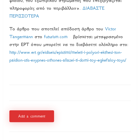
φλοιού, του εξωτερικού στρώματος που επεξεργάζεται
πληροφορίες από το περιβάλλον».
ΔΙΑΒΑΣΤΕ
ΠΕΡΙΣΣΟΤΕΡΑ
Το άρθρο που αποτελεί απόδοση άρθρο του
Victor
Tangermann
στο
futurism.com
βρίσκεται μεταφρασμένο
στην ΕΡΤ όπου μπορείτε να το διαβάσετε ολόκληρο στο:
http://www.ert.gr/eidiseis/epistimi/meleti-i-polyori-ekthesi-ton-
paidion-stis-exypnes-othones-allazei-ti-domi-toy-egkefaloy-toys/
Add a comment