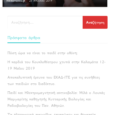
mediamatics.gr
25 Απριλίου 2019
Πρόσφατα άρθρα
Πόση ώρα να είναι το παιδί στην οθόνη;
Η καρδιά του Κουκλοθέατρου χτυπά στην Καλαμάτα 12-
19 Μαΐου 2019
Αποκαλυπτική έρευνα του ΕΚΑΔ-ΙΤΕ για τις συνήθειες
των παιδιών στο διαδίκτυο.
Παιδί και Ηλεκτρομαγνητική ακτινοβολία: Μιλά ο Λουκάς
Μαργαρίτης καθηγητής Κυτταρικής Βιολογίας και
Ραδιοβιολογίας του Παν. Αθηνών.
Τα ηλεκτρονικά παιχνίδια, επιπτώσεις και θεραπεία