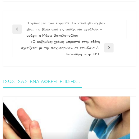
Πλοήγηση
Η κρυφή βία των καρτούν: Τα κινούμενα σχέδια
είναι πιο βίαια από τις ταινίες για μεγάλους –
άρθρων
Previous
γράφει η Μάρω Βακαλοπούλου
Post
«Ο αυξημένος χρόνος μπροστά στην οθόνη
σχετίζεται με την παχυσαρκία» σε επιμέλεια Α.
Next
Κακολύρη, στην ΕΡΤ
Post
ΙΣΩΣ ΣΑΣ ΕΝΔΙΑΦΕΡΕΙ ΕΠΙΣΗΣ...