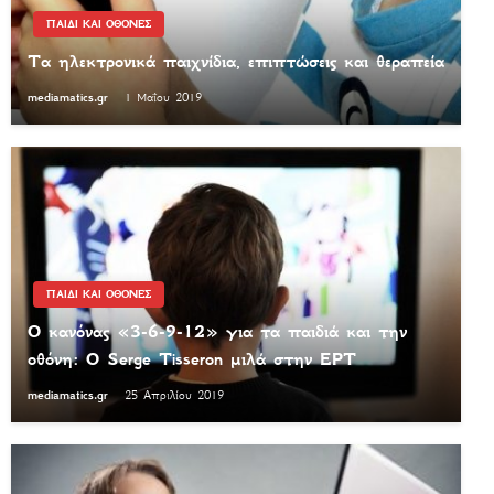
ΠΑΙΔΙ ΚΑΙ ΟΘΟΝΕΣ
Τα ηλεκτρονικά παιχνίδια, επιπτώσεις και θεραπεία
mediamatics.gr
1 Μαΐου 2019
ΠΑΙΔΙ ΚΑΙ ΟΘΟΝΕΣ
Ο κανόνας «3-6-9-12» για τα παιδιά και την
οθόνη: Ο Serge Tisseron μιλά στην ΕΡΤ
mediamatics.gr
25 Απριλίου 2019